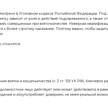
усмотрено в Уголовном кодексе Российской Федерации. Под
зятку зависит от роли и действий подозреваемого, а также от
твий, совершенных при взяточничестве. Неверная квалифика
и к более строгому наказанию. Поэтому важно, чтобы защит
х.
, относятся:
ия взятки и мошенничества (ч. 3 ст. 159 УК РФ). Ключевое 
 должностное лицо действует (или может действовать) в рам
ждение и злоупотребляет доверием, не имея реальной возм