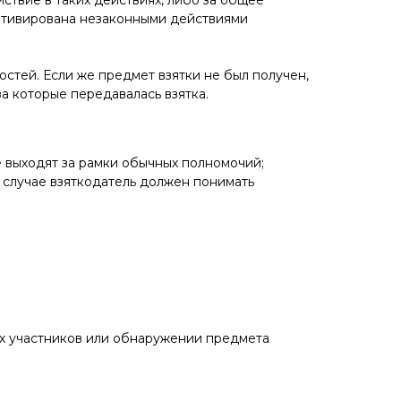
ствие в таких действиях, либо за общее
 мотивирована незаконными действиями
стей. Если же предмет взятки не был получен,
а которые передавалась взятка.
 выходят за рамки обычных полномочий;
 случае взяткодатель должен понимать
их участников или обнаружении предмета