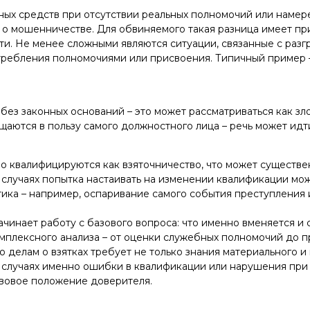
жных средств при отсутствии реальных полномочий или наме
 а о мошенничестве. Для обвиняемого такая разница имеет п
ти. Не менее сложными являются ситуации, связанные с разг
отребления полномочиями или присвоения. Типичный пример
без законных оснований – это может рассматриваться как з
аются в пользу самого должностного лица – речь может идт
о квалифицируются как взяточничество, что может существе
 случаях попытка настаивать на изменении квалификации мож
тика – например, оспаривание самого события преступления 
чинает работу с базового вопроса: что именно вменяется и 
комплексного анализа – от оценки служебных полномочий до 
 делам о взятках требует не только знания материального и
 случаях именно ошибки в квалификации или нарушения при
вовое положение доверителя.