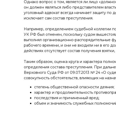
Однако вопрос о том, является ли лицо «должно
он должен являться либо представителем влас
уголовный адвокат всегда начинает защиту по де
исключает сам состав преступления.
Например, определением судебной коллегии по 
УК РФ был отменен, поскольку судом вышестоящ
выполнял организационно-распорядительные фун
рабочего времени, и они не входили ни в его до
действиях отсутствует состав получения взятки
Таким образом, оценка круга и характера полн
определения состава преступления. При дальне
Верховного Суда РФ от 09.07.2013 № 24 «О суд
совокупность обстоятельств, влияющих на назна
степень общественной опасности деяния;
характер и продолжительность противопра
последствия и причиненный вред;
объем и значимость служебных полномочий