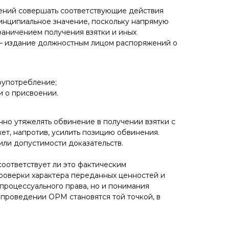
рений совершать соответствующие действия
ринципиальное значение, поскольку напрямую
раничением получения взятки и иных
 – издание должностным лицом распоряжений о
лоупотребление;
и о присвоении.
нно утяжелять обвинение в получении взятки с
ет, напротив, усилить позицию обвинения.
или допустимости доказательств.
соответствует ли это фактическим
проверки характера переданных ценностей и
 процессуального права, но и понимания
 проведении ОРМ становятся той точкой, в