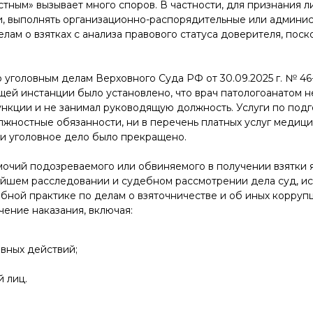
стным» вызывает много споров. В частности, для признания л
ти, выполнять организационно-распорядительные или админи
лам о взятках с анализа правового статуса доверителя, поск
уголовным делам Верховного Суда РФ от 30.09.2025 г. № 46
ей инстанции было установлено, что врач патологоанатом н
кции и не занимал руководящую должность. Услуги по подго
лжностные обязанности, ни в перечень платных услуг медицин
, и уголовное дело было прекращено.
омочий подозреваемого или обвиняемого в получении взятки
йшем расследовании и судебном рассмотрении дела суд, ис
ебной практике по делам о взяточничестве и об иных корруп
чение наказания, включая:
вных действий;
 лиц.