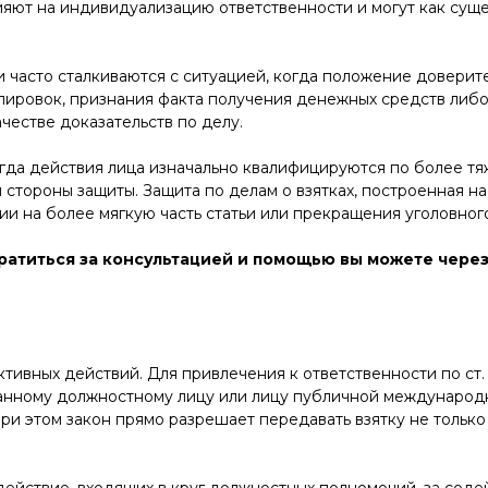
яют на индивидуализацию ответственности и могут как сущес
и часто сталкиваются с ситуацией, когда положение доверит
лировок, признания факта получения денежных средств либ
честве доказательств по делу.
когда действия лица изначально квалифицируются по более 
и стороны защиты. Защита по делам о взятках, построенная 
и на более мягкую часть статьи или прекращения уголовного
братиться за консультацией и помощью вы можете через
ктивных действий. Для привлечения к ответственности по с
ранному должностному лицу или лицу публичной международ
При этом закон прямо разрешает передавать взятку не только