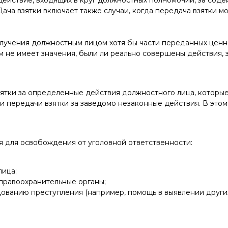
ействие, входящих в круг должностных полномочий, за содей
Дача взятки включает также случаи, когда передача взятки
олучения должностным лицом хотя бы части переданных ценно
м не имеет значения, были ли реально совершены действия, з
ятки за определенные действия должностного лица, которые
и передачи взятки за заведомо незаконные действия. В этом
я для освобождения от уголовной ответственности:
лица;
правоохранительные органы;
дованию преступления (например, помощь в выявлении друг