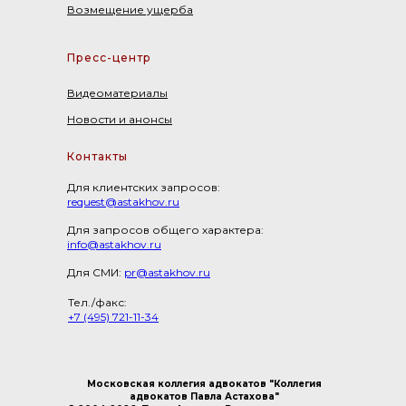
Возмещение ущерба
Пресс-центр
Видеоматериалы
Новости и анонсы
Контакты
Для клиентских запросов:
request@astakhov.ru
Для запросов общего характера:
info@astakhov.ru
Для СМИ:
pr@astakhov.ru
Тел./факс:
+7 (495) 721-11-34
Московская коллегия адвокатов "Коллегия
адвокатов Павла Астахова"